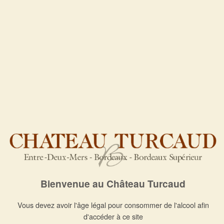
Bordeaux Crémant Rosé
Carton de 6 bouteilles
Bienvenue au Château Turcaud
Restez informé des actualités du Château
Vous devez avoir l'âge légal pour consommer de l'alcool afin
Turcaud
d'accéder à ce site