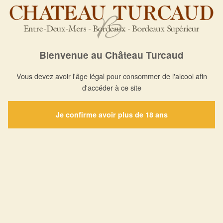
Château
Our wines
Media
Useful
Turcaud
information
Cuvée
Press
History
Directions
Majeure
Awards
The
Rouge
Contact
Bienvenue au Château Turcaud
Gallery
vinyard
Cuvée
Find our
Vous devez avoir l'âge légal pour consommer de l'alcool afin
Wine
Majeure
wines
d'accéder à ce site
making
Blanc
onsale
News
Château
Je confirme avoir plus de 18 ans
Turcaud
Rouge
Château
Turcaud
Blanc
Château
Turcaud
Rosé Sec