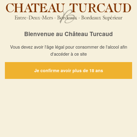
Château
Our wines
Media
Useful
Turcaud
information
Cuvée
Press
History
Directions
Majeure
Awards
The
Rouge
Contact
Bienvenue au Château Turcaud
Gallery
vinyard
Cuvée
Find our
Vous devez avoir l'âge légal pour consommer de l'alcool afin
Wine
Majeure
wines
d'accéder à ce site
making
Blanc
onsale
News
Château
Je confirme avoir plus de 18 ans
Turcaud
Rouge
Château
Turcaud
Blanc
Château
Turcaud
Rosé Sec