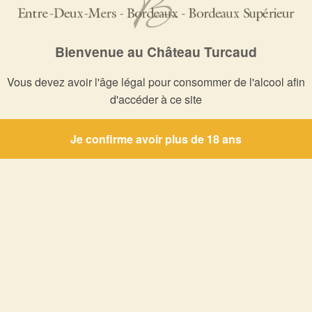
Cuvée Majeure Rouge
Carton de 6 bouteilles
Bienvenue au Château Turcaud
Vous devez avoir l'âge légal pour consommer de l'alcool afin
d'accéder à ce site
Je confirme avoir plus de 18 ans
 informed of the news from Château Tu
Signup to our newsletter
s
Media